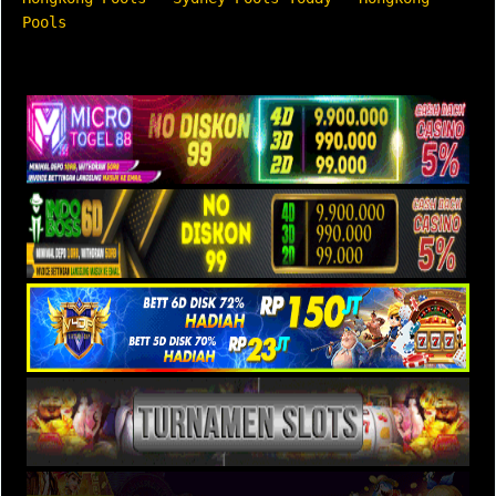
Pools