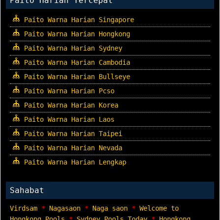
Paito Harian Tercepat
Paito Warna Harian Singapore
Paito Warna Harian Hongkong
Paito Warna Harian Sydney
Paito Warna Harian Cambodia
Paito Warna Harian Bullseye
Paito Warna Harian Pcso
Paito Warna Harian Korea
Paito Warna Harian Laos
Paito Warna Harian Taipei
Paito Warna Harian Nevada
Paito Warna Harian Lengkap
Sahabat
Virdsam
*
Nagasaon
*
Naga saon
*
Welcome to
Hongkong Pools
*
Sydney Pools Today
*
Hongkong