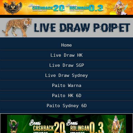
Home
Live Draw HK
Live Draw SGP
Live Draw Sydney
Paito Warna
Paito HK 6D
Paito Sydney 6D