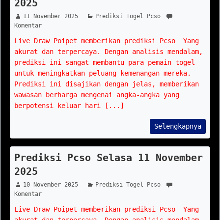
2025
11 November 2025
Prediksi Togel Pcso
Komentar
Live Draw Poipet memberikan prediksi Pcso Yang
akurat dan terpercaya. Dengan analisis mendalam,
prediksi ini sangat membantu para pemain togel
untuk meningkatkan peluang kemenangan mereka.
Prediksi ini disajikan dengan jelas, memberikan
wawasan berharga mengenai angka-angka yang
berpotensi keluar hari [...]
Selengkapnya
Prediksi Pcso Selasa 11 November
2025
10 November 2025
Prediksi Togel Pcso
Komentar
Live Draw Poipet memberikan prediksi Pcso Yang
akurat dan terpercaya. Dengan analisis mendalam,