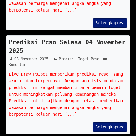
wawasan berharga mengenai angka-angka yang
berpotensi keluar hari [...]
Selengkapnya
Prediksi Pcso Selasa 04 November
2025
03 November 2025
Prediksi Togel Pcso
Komentar
Live Draw Poipet memberikan prediksi Pcso Yang
akurat dan terpercaya. Dengan analisis mendalam,
prediksi ini sangat membantu para pemain togel
untuk meningkatkan peluang kemenangan mereka.
Prediksi ini disajikan dengan jelas, memberikan
wawasan berharga mengenai angka-angka yang
berpotensi keluar hari [...]
Selengkapnya