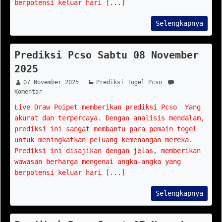
berpotensi keluar hari [...]
Selengkapnya
Prediksi Pcso Sabtu 08 November
2025
07 November 2025
Prediksi Togel Pcso
Komentar
Live Draw Poipet memberikan prediksi Pcso Yang
akurat dan terpercaya. Dengan analisis mendalam,
prediksi ini sangat membantu para pemain togel
untuk meningkatkan peluang kemenangan mereka.
Prediksi ini disajikan dengan jelas, memberikan
wawasan berharga mengenai angka-angka yang
berpotensi keluar hari [...]
Selengkapnya