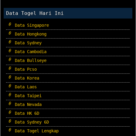
Data Togel Hari Ini
Data Singapore
Data Hongkong
Data Sydney
Data Cambodia
Data Bullseye
Data Pcso
Data Korea
Data Laos
Data Taipei
Data Nevada
Data HK 6D
Data Sydney 6D
Data Togel Lengkap