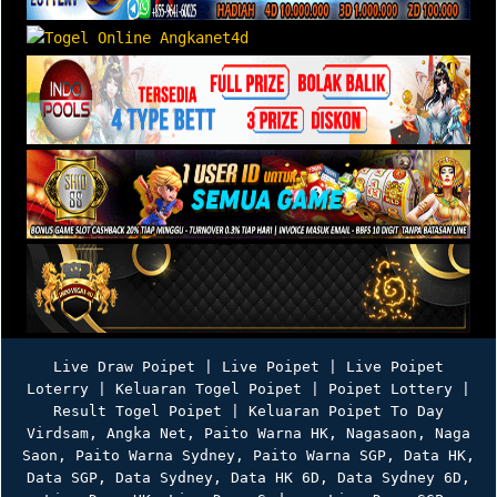
Live Draw Poipet | Live Poipet | Live Poipet
Loterry | Keluaran Togel Poipet | Poipet Lottery |
Result Togel Poipet | Keluaran Poipet To Day
Virdsam
,
Angka Net
,
Paito Warna HK
,
Nagasaon
,
Naga
Saon
,
Paito Warna Sydney
,
Paito Warna SGP
,
Data HK
,
Data SGP
,
Data Sydney
,
Data HK 6D
,
Data Sydney 6D
,