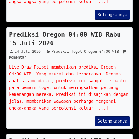
angka-angka yang berpotensi keluar [...]
Selengkapnya
Prediksi Oregon 04:00 WIB Rabu
15 Juli 2026
14 Juli 2026
Prediksi Togel Oregon 04:00 WIB
Komentar
Live Draw Poipet memberikan prediksi Oregon
04:00 WIB Yang akurat dan terpercaya. Dengan
analisis mendalam, prediksi ini sangat membantu
para pemain togel untuk meningkatkan peluang
kemenangan mereka. Prediksi ini disajikan dengan
jelas, memberikan wawasan berharga mengenai
angka-angka yang berpotensi keluar [...]
Selengkapnya