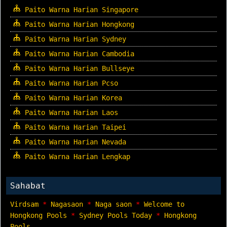
Paito Warna Harian Singapore
Paito Warna Harian Hongkong
Paito Warna Harian Sydney
Paito Warna Harian Cambodia
Paito Warna Harian Bullseye
Paito Warna Harian Pcso
Paito Warna Harian Korea
Paito Warna Harian Laos
Paito Warna Harian Taipei
Paito Warna Harian Nevada
Paito Warna Harian Lengkap
Sahabat
Virdsam
*
Nagasaon
*
Naga saon
*
Welcome to
Hongkong Pools
*
Sydney Pools Today
*
Hongkong
Pools