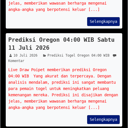
jelas, memberikan wawasan berharga mengenai
angka-angka yang berpotensi keluar [...]
Selengkapnya
Prediksi Oregon 04:00 WIB Sabtu
11 Juli 2026
10 Juli 2026
Prediksi Togel Oregon 04:00 WIB
Komentar
Live Draw Poipet memberikan prediksi Oregon
04:00 WIB Yang akurat dan terpercaya. Dengan
analisis mendalam, prediksi ini sangat membantu
para pemain togel untuk meningkatkan peluang
kemenangan mereka. Prediksi ini disajikan dengan
jelas, memberikan wawasan berharga mengenai
angka-angka yang berpotensi keluar [...]
Selengkapnya