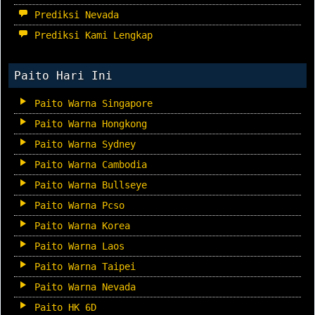
Prediksi Nevada
Prediksi Kami Lengkap
Paito Hari Ini
Paito Warna Singapore
Paito Warna Hongkong
Paito Warna Sydney
Paito Warna Cambodia
Paito Warna Bullseye
Paito Warna Pcso
Paito Warna Korea
Paito Warna Laos
Paito Warna Taipei
Paito Warna Nevada
Paito HK 6D