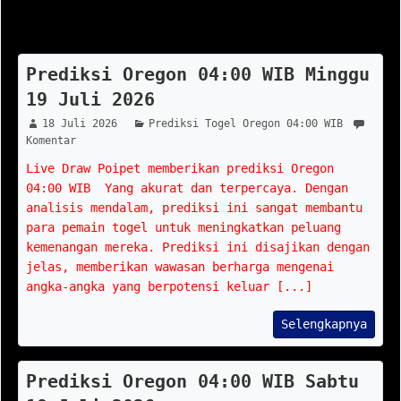
Prediksi Togel Oregon 04:00 WIB
Prediksi Oregon 04:00 WIB Minggu
19 Juli 2026
18 Juli 2026
Prediksi Togel Oregon 04:00 WIB
Komentar
Live Draw Poipet memberikan prediksi Oregon
04:00 WIB Yang akurat dan terpercaya. Dengan
analisis mendalam, prediksi ini sangat membantu
para pemain togel untuk meningkatkan peluang
kemenangan mereka. Prediksi ini disajikan dengan
jelas, memberikan wawasan berharga mengenai
angka-angka yang berpotensi keluar [...]
Selengkapnya
Prediksi Oregon 04:00 WIB Sabtu