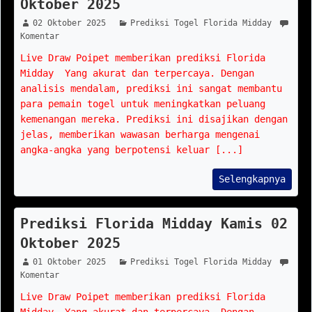
Oktober 2025
02 Oktober 2025
Prediksi Togel Florida Midday
Komentar
Live Draw Poipet memberikan prediksi Florida
Midday Yang akurat dan terpercaya. Dengan
analisis mendalam, prediksi ini sangat membantu
para pemain togel untuk meningkatkan peluang
kemenangan mereka. Prediksi ini disajikan dengan
jelas, memberikan wawasan berharga mengenai
angka-angka yang berpotensi keluar [...]
Selengkapnya
Prediksi Florida Midday Kamis 02
Oktober 2025
01 Oktober 2025
Prediksi Togel Florida Midday
Komentar
Live Draw Poipet memberikan prediksi Florida
Midday Yang akurat dan terpercaya. Dengan