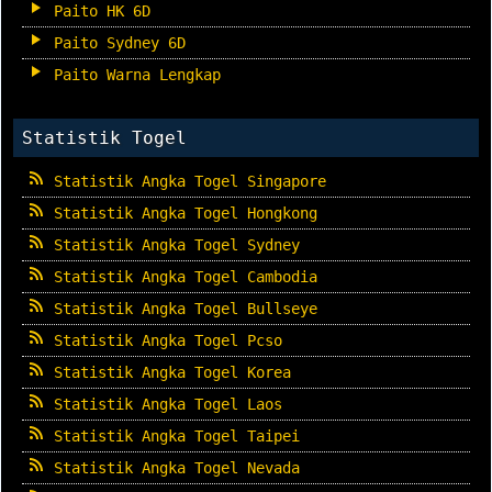
Paito HK 6D
Paito Sydney 6D
Paito Warna Lengkap
Statistik Togel
Statistik Angka Togel Singapore
Statistik Angka Togel Hongkong
Statistik Angka Togel Sydney
Statistik Angka Togel Cambodia
Statistik Angka Togel Bullseye
Statistik Angka Togel Pcso
Statistik Angka Togel Korea
Statistik Angka Togel Laos
Statistik Angka Togel Taipei
Statistik Angka Togel Nevada