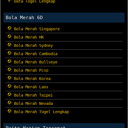
Data Togel Lengkap
Bola Merah 6D
Bola Merah Singapore
Bola Merah HK
Bola Merah Sydney
Bola Merah Cambodia
Bola Merah Bullseye
Bola Merah Pcso
Bola Merah Korea
Bola Merah Laos
Bola Merah Taipei
Bola Merah Nevada
Bola Merah Togel Lengkap