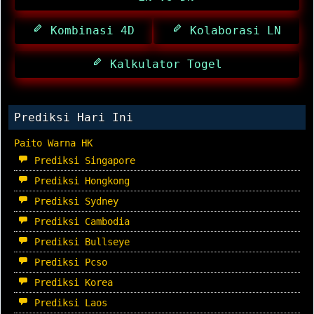
Kombinasi 4D
Kolaborasi LN
Kalkulator Togel
Prediksi Hari Ini
Paito Warna HK
Prediksi Singapore
Prediksi Hongkong
Prediksi Sydney
Prediksi Cambodia
Prediksi Bullseye
Prediksi Pcso
Prediksi Korea
Prediksi Laos