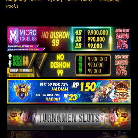
Pools