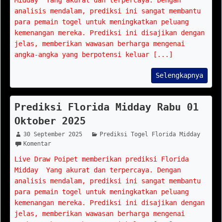
analisis mendalam, prediksi ini sangat membantu
para pemain togel untuk meningkatkan peluang
kemenangan mereka. Prediksi ini disajikan dengan
jelas, memberikan wawasan berharga mengenai
angka-angka yang berpotensi keluar [...]
Selengkapnya
Prediksi Florida Midday Rabu 01
Oktober 2025
30 September 2025
Prediksi Togel Florida Midday
Komentar
Live Draw Poipet memberikan prediksi Florida
Midday Yang akurat dan terpercaya. Dengan
analisis mendalam, prediksi ini sangat membantu
para pemain togel untuk meningkatkan peluang
kemenangan mereka. Prediksi ini disajikan dengan
jelas, memberikan wawasan berharga mengenai