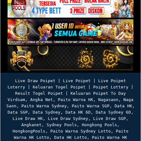
Live Draw Poipet | Live Poipet | Live Poipet
Loterry | Keluaran Togel Poipet | Poipet Lottery |
Result Togel Poipet | Keluaran Poipet To Day
Virdsam
,
Angka Net
,
Paito Warna HK
,
Nagasaon
,
Naga
Saon
,
Paito Warna Sydney
,
Paito Warna SGP
,
Data HK
,
Data SGP
,
Data Sydney
,
Data HK 6D
,
Data Sydney 6D
,
Live Draw HK
,
Live Draw Sydney
,
Live Draw SGP
,
Angkanet
,
Sydney Pools
,
Hongkong Pools
,
HongkongPools
,
Paito Warna Sydney Lotto
,
Paito
Warna HK Lotto
,
Data HK Lotto
,
Paito Warna HK