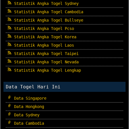
Statistik Angka Togel Sydney
Statistik Angka Togel Cambodia
Statistik Angka Togel Bullseye
Statistik Angka Togel Pcso
Statistik Angka Togel Korea
Statistik Angka Togel Laos
Statistik Angka Togel Taipei
Statistik Angka Togel Nevada
Statistik Angka Togel Lengkap
Data Togel Hari Ini
Data Singapore
Data Hongkong
Data Sydney
Data Cambodia