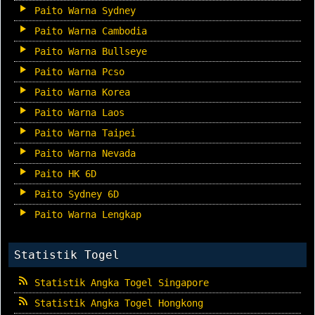
Paito Warna Sydney
Paito Warna Cambodia
Paito Warna Bullseye
Paito Warna Pcso
Paito Warna Korea
Paito Warna Laos
Paito Warna Taipei
Paito Warna Nevada
Paito HK 6D
Paito Sydney 6D
Paito Warna Lengkap
Statistik Togel
Statistik Angka Togel Singapore
Statistik Angka Togel Hongkong