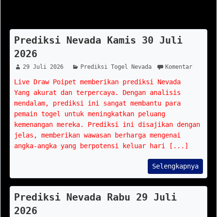
Prediksi Togel Nevada
Prediksi Nevada Kamis 30 Juli
2026
29 Juli 2026
Prediksi Togel Nevada
Komentar
Live Draw Poipet memberikan prediksi Nevada
Yang akurat dan terpercaya. Dengan analisis
mendalam, prediksi ini sangat membantu para
pemain togel untuk meningkatkan peluang
kemenangan mereka. Prediksi ini disajikan dengan
jelas, memberikan wawasan berharga mengenai
angka-angka yang berpotensi keluar hari [...]
Selengkapnya
Prediksi Nevada Rabu 29 Juli
2026