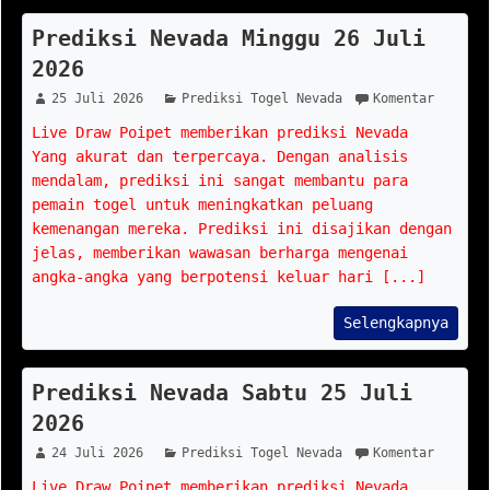
Prediksi Nevada Minggu 26 Juli
2026
25 Juli 2026
Prediksi Togel Nevada
Komentar
Live Draw Poipet memberikan prediksi Nevada
Yang akurat dan terpercaya. Dengan analisis
mendalam, prediksi ini sangat membantu para
pemain togel untuk meningkatkan peluang
kemenangan mereka. Prediksi ini disajikan dengan
jelas, memberikan wawasan berharga mengenai
angka-angka yang berpotensi keluar hari [...]
Selengkapnya
Prediksi Nevada Sabtu 25 Juli
2026
24 Juli 2026
Prediksi Togel Nevada
Komentar
Live Draw Poipet memberikan prediksi Nevada