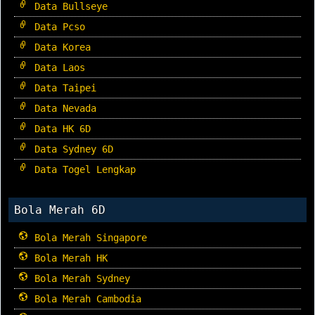
Data Bullseye
Data Pcso
Data Korea
Data Laos
Data Taipei
Data Nevada
Data HK 6D
Data Sydney 6D
Data Togel Lengkap
Bola Merah 6D
Bola Merah Singapore
Bola Merah HK
Bola Merah Sydney
Bola Merah Cambodia