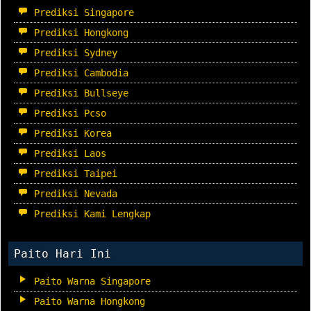
Prediksi Singapore
Prediksi Hongkong
Prediksi Sydney
Prediksi Cambodia
Prediksi Bullseye
Prediksi Pcso
Prediksi Korea
Prediksi Laos
Prediksi Taipei
Prediksi Nevada
Prediksi Kami Lengkap
Paito Hari Ini
Paito Warna Singapore
Paito Warna Hongkong