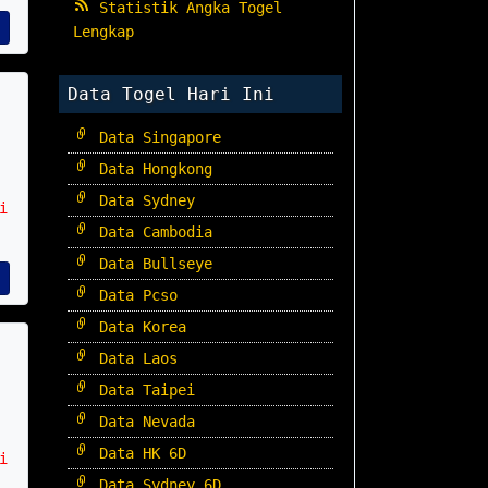
Statistik Angka Togel
Lengkap
Data Togel Hari Ini
Data Singapore
Data Hongkong
Data Sydney
i
Data Cambodia
Data Bullseye
Data Pcso
Data Korea
Data Laos
Data Taipei
Data Nevada
Data HK 6D
i
Data Sydney 6D