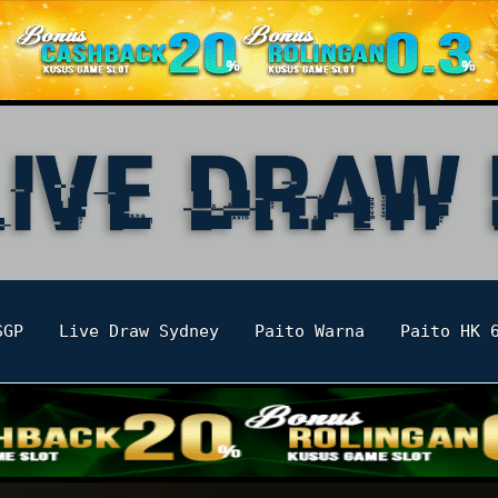
SGP
Live Draw Sydney
Paito Warna
Paito HK 