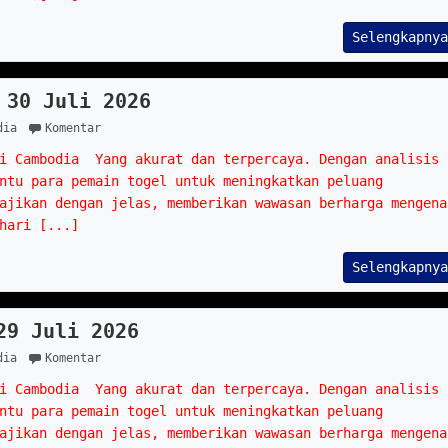
Selengkapnya
 30 Juli 2026
dia
Komentar
si Cambodia Yang akurat dan terpercaya. Dengan analisis
ntu para pemain togel untuk meningkatkan peluang
ajikan dengan jelas, memberikan wawasan berharga mengena
hari [...]
Selengkapnya
29 Juli 2026
dia
Komentar
si Cambodia Yang akurat dan terpercaya. Dengan analisis
ntu para pemain togel untuk meningkatkan peluang
ajikan dengan jelas, memberikan wawasan berharga mengena