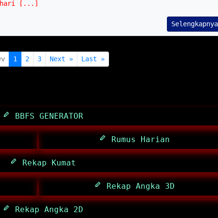
hari [...]
Selengkapnya
ev
1
2
3
Next »
Last »
BBFS GENERATOR
Rumus Harian
Rekap Kumat
Rekap Angka 3D
Rekap Angka 2D