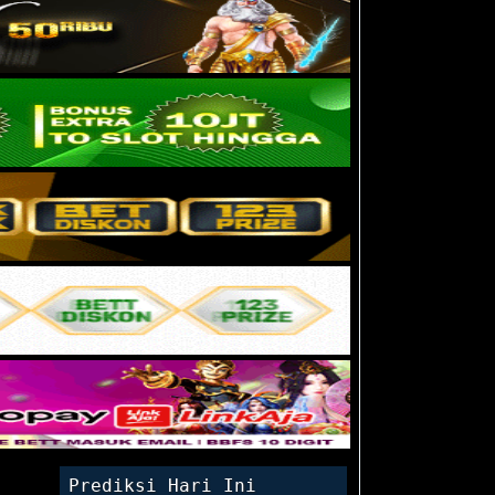
Prediksi Hari Ini