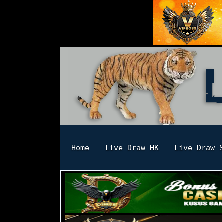
Home
Live Draw HK
Live Draw 