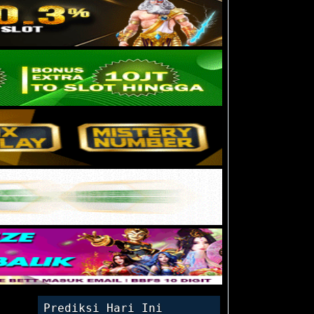
Prediksi Hari Ini