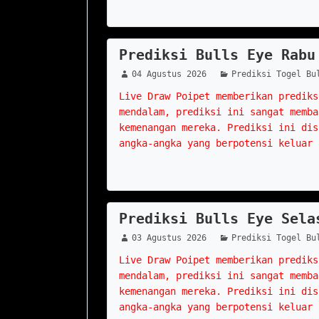
Prediksi Bulls Eye Rabu
04 Agustus 2026
Prediksi Togel Bu
Live Draw Poipet memberikan predik
mendalam, prediksi ini sangat memba
kemenangan mereka. Prediksi ini dis
angka-angka yang berpotensi keluar 
Prediksi Bulls Eye Sela
03 Agustus 2026
Prediksi Togel Bu
Live Draw Poipet memberikan predik
mendalam, prediksi ini sangat memba
kemenangan mereka. Prediksi ini dis
angka-angka yang berpotensi keluar 