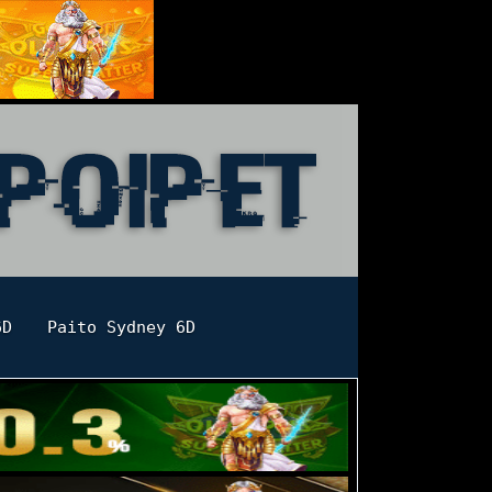
6D
Paito Sydney 6D