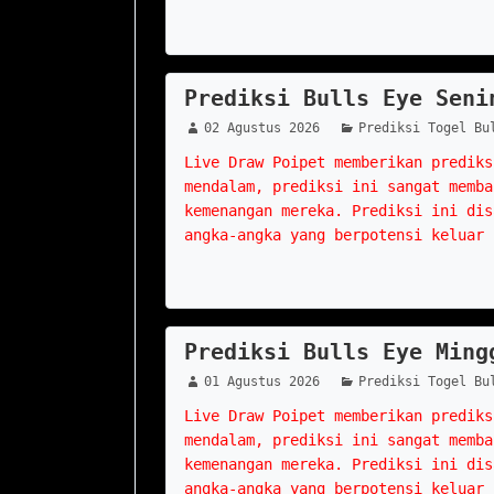
Prediksi Bulls Eye Seni
02 Agustus 2026
Prediksi Togel Bu
Live Draw Poipet memberikan predik
mendalam, prediksi ini sangat memba
kemenangan mereka. Prediksi ini dis
angka-angka yang berpotensi keluar 
Prediksi Bulls Eye Ming
01 Agustus 2026
Prediksi Togel Bu
Live Draw Poipet memberikan predik
mendalam, prediksi ini sangat memba
kemenangan mereka. Prediksi ini dis
angka-angka yang berpotensi keluar 