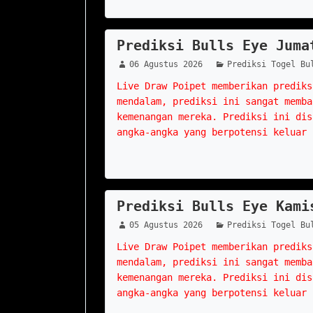
Prediksi Bulls Eye Juma
06 Agustus 2026
Prediksi Togel Bu
Live Draw Poipet memberikan predik
mendalam, prediksi ini sangat memba
kemenangan mereka. Prediksi ini dis
angka-angka yang berpotensi keluar 
Prediksi Bulls Eye Kami
05 Agustus 2026
Prediksi Togel Bu
Live Draw Poipet memberikan predik
mendalam, prediksi ini sangat memba
kemenangan mereka. Prediksi ini dis
angka-angka yang berpotensi keluar 