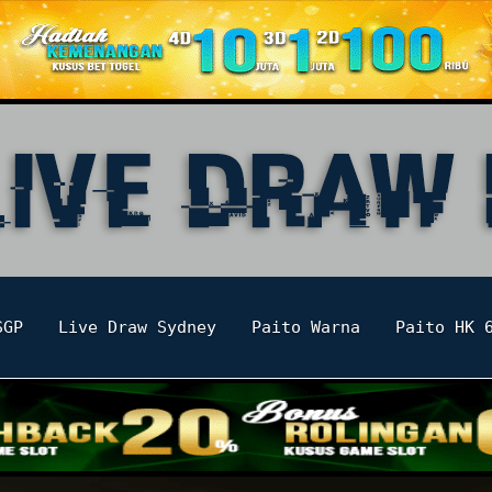
SGP
Live Draw Sydney
Paito Warna
Paito HK 