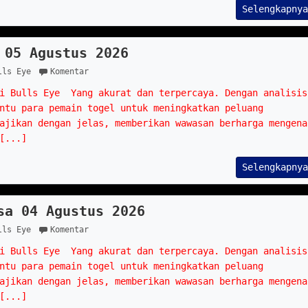
Selengkapnya
 05 Agustus 2026
lls Eye
Komentar
si Bulls Eye Yang akurat dan terpercaya. Dengan analisis
ntu para pemain togel untuk meningkatkan peluang
ajikan dengan jelas, memberikan wawasan berharga mengena
[...]
Selengkapnya
sa 04 Agustus 2026
lls Eye
Komentar
si Bulls Eye Yang akurat dan terpercaya. Dengan analisis
ntu para pemain togel untuk meningkatkan peluang
ajikan dengan jelas, memberikan wawasan berharga mengena
[...]