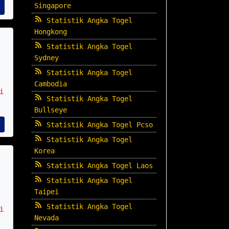
Singapore
Statistik Angka Togel
Hongkong
Statistik Angka Togel
Sydney
Statistik Angka Togel
Cambodia
i
Statistik Angka Togel
Bullseye
Statistik Angka Togel Pcso
Statistik Angka Togel
Korea
Statistik Angka Togel Laos
Statistik Angka Togel
Taipei
Statistik Angka Togel
i
Nevada