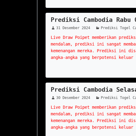
Prediksi Cambodia Rabu 
31 Desember 2024
Prediksi Togel C
Live Draw Poipet memberikan predik
mendalam, prediksi ini sangat memba
kemenangan mereka. Prediksi ini dis
angka-angka yang berpotensi keluar 
Prediksi Cambodia Selas
30 Desember 2024
Prediksi Togel C
Live Draw Poipet memberikan predik
mendalam, prediksi ini sangat memba
kemenangan mereka. Prediksi ini dis
angka-angka yang berpotensi keluar 