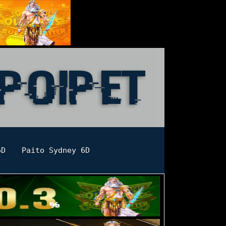
6D
Paito Sydney 6D