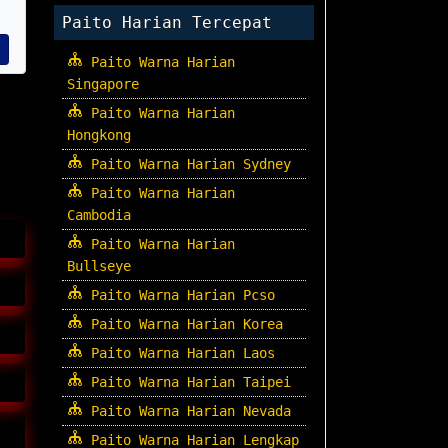
Paito Harian Tercepat
Paito Warna Harian
Singapore
Paito Warna Harian
Hongkong
Paito Warna Harian Sydney
Paito Warna Harian
Cambodia
Paito Warna Harian
Bullseye
Paito Warna Harian Pcso
Paito Warna Harian Korea
Paito Warna Harian Laos
Paito Warna Harian Taipei
Paito Warna Harian Nevada
Paito Warna Harian Lengkap