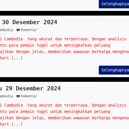
Selengkapnya
 30 Desember 2024
ambodia
Komentar
si Cambodia Yang akurat dan terpercaya. Dengan analisis
ntu para pemain togel untuk meningkatkan peluang
ajikan dengan jelas, memberikan wawasan berharga mengena
hari [...]
Selengkapnya
u 29 Desember 2024
ambodia
Komentar
si Cambodia Yang akurat dan terpercaya. Dengan analisis
ntu para pemain togel untuk meningkatkan peluang
ajikan dengan jelas, memberikan wawasan berharga mengena
hari [...]