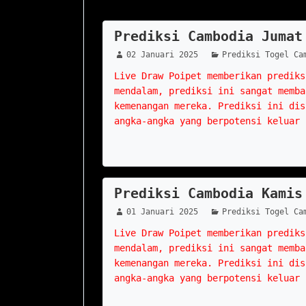
Prediksi Togel Cambodi
Prediksi Cambodia Jumat
02 Januari 2025
Prediksi Togel Ca
Live Draw Poipet memberikan predik
mendalam, prediksi ini sangat memba
kemenangan mereka. Prediksi ini dis
angka-angka yang berpotensi keluar 
Prediksi Cambodia Kamis
01 Januari 2025
Prediksi Togel Ca
Live Draw Poipet memberikan predik
mendalam, prediksi ini sangat memba
kemenangan mereka. Prediksi ini dis
angka-angka yang berpotensi keluar 