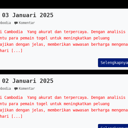
a
 03 Januari 2025
mbodia
Komentar
si Cambodia Yang akurat dan terpercaya. Dengan analisis
ntu para pemain togel untuk meningkatkan peluang
ajikan dengan jelas, memberikan wawasan berharga mengena
hari [...]
Selengkapnya
 02 Januari 2025
mbodia
Komentar
si Cambodia Yang akurat dan terpercaya. Dengan analisis
ntu para pemain togel untuk meningkatkan peluang
ajikan dengan jelas, memberikan wawasan berharga mengena
hari [...]