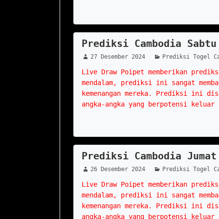
Prediksi Cambodia Sabtu
27 Desember 2024
Prediksi Togel C
Live Draw Poipet memberikan predik
mendalam, prediksi ini sangat memba
kemenangan mereka. Prediksi ini dis
angka-angka yang berpotensi keluar 
Prediksi Cambodia Jumat
26 Desember 2024
Prediksi Togel C
Live Draw Poipet memberikan predik
mendalam, prediksi ini sangat memba
kemenangan mereka. Prediksi ini dis
angka-angka yang berpotensi keluar 