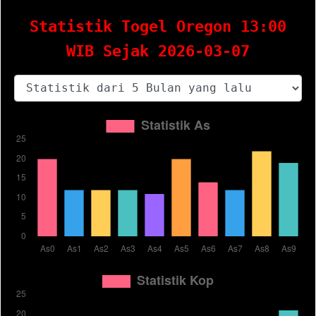
Statistik Togel Oregon 13:00
WIB Sejak 2026-03-07