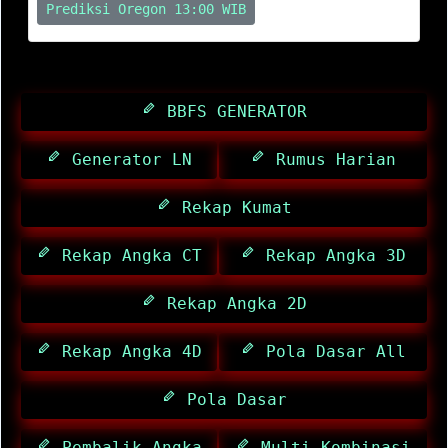
Prediksi Oregon 13:00 WIB
BBFS GENERATOR
Generator LN
Rumus Harian
Rekap Kumat
Rekap Angka CT
Rekap Angka 3D
Rekap Angka 2D
Rekap Angka 4D
Pola Dasar All
Pola Dasar
Pembalik Angka
Multi Kombinasi