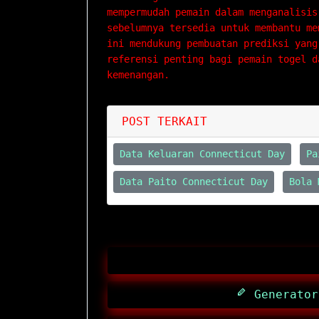
mempermudah pemain dalam menganalisis
sebelumnya tersedia untuk membantu me
ini mendukung pembuatan prediksi yang
referensi penting bagi pemain togel d
kemenangan.
POST TERKAIT
Data Keluaran Connecticut Day
Pa
Data Paito Connecticut Day
Bola 
Generator