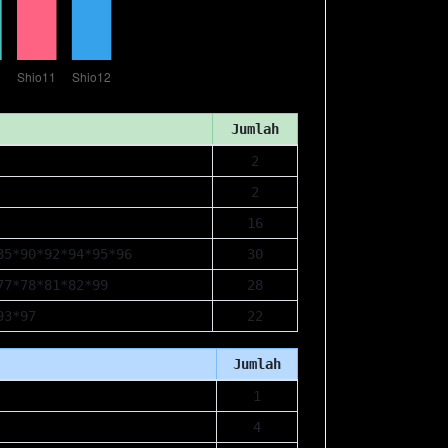
Jumlah
2
2
16
85*90*92*94*95*96
30
77*78*81*82*99
28
93*97
22
Jumlah
1
4