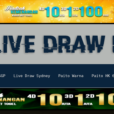
SGP
Live Draw Sydney
Paito Warna
Paito HK 