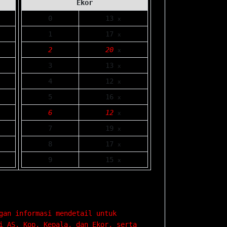
Ekor
0
13
x
1
17
x
2
20
x
3
13
x
4
12
x
5
16
x
6
12
x
7
19
x
8
17
x
9
15
x
gan informasi mendetail untuk
i AS, Kop, Kepala, dan Ekor, serta