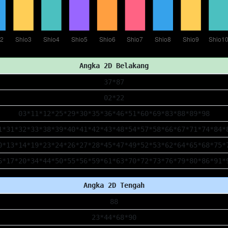
Angka 2D Belakang
37*87
02*22
03*11*12*25*29*30*35*36*46*51*60*69*83*88*89*98
1*31*32*33*38*39*40*41*42*43*48*54*57*58*66*67*71*74*84*
0*13*14*19*23*24*26*27*28*45*47*49*52*53*62*64*65*68*75*
6*17*20*34*44*50*55*56*59*61*63*70*72*73*76*79*80*86*91*
Angka 2D Tengah
88
23*44*68*90