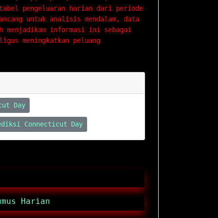
tabel pengeluaran harian dari periode
ancang untuk analisis mendalam, data
h menjadikan informasi ini sebagai
ligus meningkatkan peluang
cut Day
ediksi Connecticut Day
mus Harian