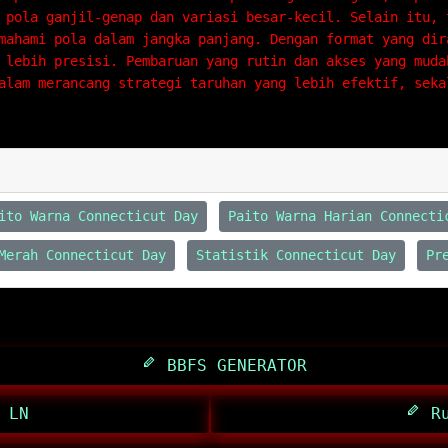
 pola ganjil-genap dan variasi besar-kecil. Selain itu, 
mahami pola dalam jangka panjang. Dengan format yang dir
 lebih presisi. Pembaruan yang rutin dan akses yang muda
alam merancang strategi taruhan yang lebih efektif, seka
ito Warna Connecticut Day
Paito Warna Harian Connecti
Merah Connecticut Day
Statistik Connecticut Day
Pr
BBFS GENERATOR
 LN
Ru