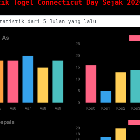
tik Togel Connecticut Day Sejak 202