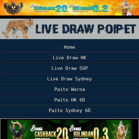
Home
Live Draw HK
Live Draw SGP
Live Draw Sydney
Paito Warna
Paito HK 6D
Paito Sydney 6D