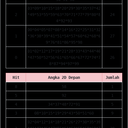
03*09*10*15*18*20*29*30*35*37*42
2
*49*53*55*59*63*70*71*77*79*80*8
24
4*92*93
00*04*05*07*08*14*16*22*25*31*32
1
*36*38*39*41*51*54*57*60*62*68*6
27
9*76*81*86*95*98
01*02*12*17*19*21*28*33*43*44*46
0
*47*50*52*56*61*65*66*67*72*74*7
26
8*87*94*97*99
Hit
Angka 2D Depan
Jumlah
8
58
1
5
92
1
4
34*37*48*72*91
5
3
08*10*15*19*29*43*50*51*60
9
02*04*12*14*18*21*26*27*30*35*39