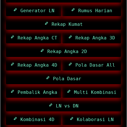
Generator LN
Rumus Harian
Rekap Kumat
Rekap Angka CT
Rekap Angka 3D
Rekap Angka 2D
Rekap Angka 4D
Pola Dasar All
Pola Dasar
Pembalik Angka
Multi Kombinasi
LN vs DN
Kombinasi 4D
Kolaborasi LN