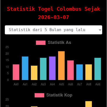
Statistik Togel Colombus Sejak
2026-03-07