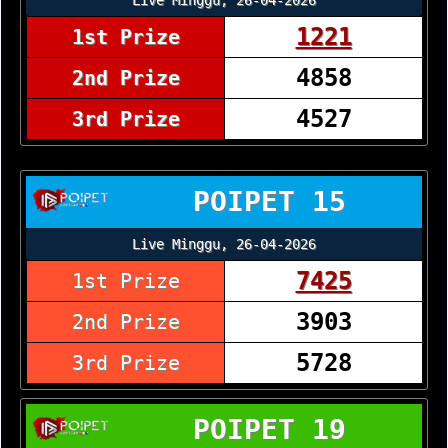
1221
1st Prize
4858
2nd Prize
4527
3rd Prize
POIPET 15
Live Minggu, 26-04-2026
7425
1st Prize
3903
2nd Prize
5728
3rd Prize
POIPET 19