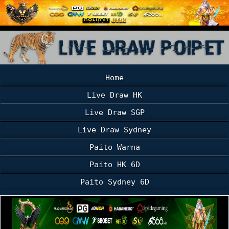
Home
Live Draw HK
Live Draw SGP
Live Draw Sydney
Paito Warna
Paito HK 6D
Paito Sydney 6D