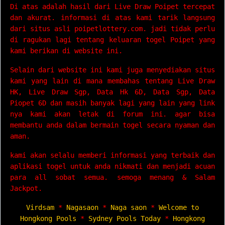
Di atas adalah hasil dari Live Draw Poipet tercepat
dan akurat. informasi di atas kami tarik langsung
dari situs asli poipetlottery.com. jadi tidak perlu
di ragukan lagi tentang keluaran togel Poipet yang
kami berikan di website ini.
Selain dari website ini kami juga menyediakan situs
kami yang lain di mana membahas tentang Live Draw
HK, Live Draw Sgp, Data Hk 6D, Data Sgp, Data
Piopet 6D dan masih banyak lagi yang lain yang link
nya kami akan letak di forum ini. agar bisa
membantu anda dalam bermain togel secara nyaman dan
aman.
kami akan selalu memberi informasi yang terbaik dan
aplikasi togel untuk anda nikmati dan menjadi acuan
para all sobat semua. semoga menang & Salam
Jackpot.
Virdsam
*
Nagasaon
*
Naga saon
*
Welcome to
Hongkong Pools
*
Sydney Pools Today
*
Hongkong