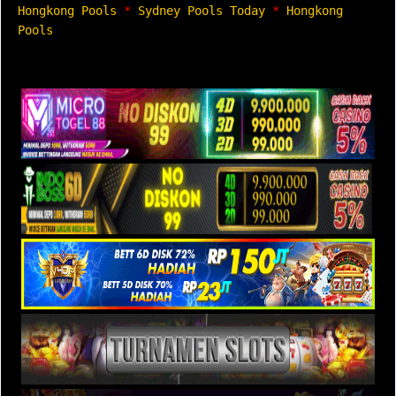
Hongkong Pools
*
Sydney Pools Today
*
Hongkong
Pools