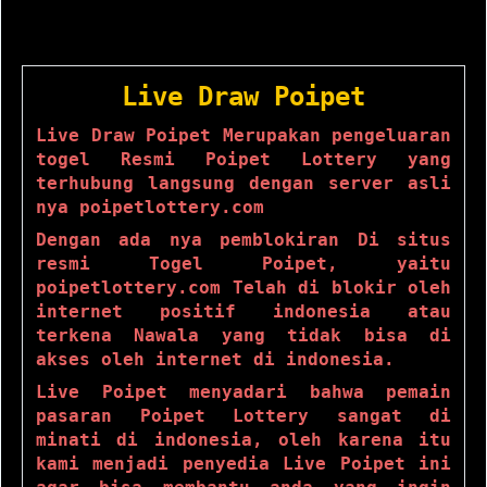
Live Draw Poipet
Live Draw Poipet
Live Draw Poipet Merupakan pengeluaran
togel Resmi Poipet Lottery yang
terhubung langsung dengan server asli
nya poipetlottery.com
Dengan ada nya pemblokiran Di situs
resmi Togel Poipet, yaitu
poipetlottery.com Telah di blokir oleh
internet positif indonesia atau
terkena Nawala yang tidak bisa di
akses oleh internet di indonesia.
Live Poipet menyadari bahwa pemain
pasaran Poipet Lottery sangat di
minati di indonesia, oleh karena itu
kami menjadi penyedia Live Poipet ini