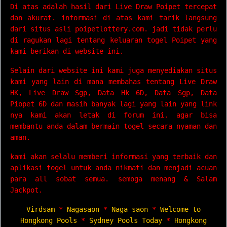
Di atas adalah hasil dari Live Draw Poipet tercepat
dan akurat. informasi di atas kami tarik langsung
dari situs asli poipetlottery.com. jadi tidak perlu
di ragukan lagi tentang keluaran togel Poipet yang
kami berikan di website ini.
Selain dari website ini kami juga menyediakan situs
kami yang lain di mana membahas tentang Live Draw
HK, Live Draw Sgp, Data Hk 6D, Data Sgp, Data
Piopet 6D dan masih banyak lagi yang lain yang link
nya kami akan letak di forum ini. agar bisa
membantu anda dalam bermain togel secara nyaman dan
aman.
kami akan selalu memberi informasi yang terbaik dan
aplikasi togel untuk anda nikmati dan menjadi acuan
para all sobat semua. semoga menang & Salam
Jackpot.
Virdsam
*
Nagasaon
*
Naga saon
*
Welcome to
Hongkong Pools
*
Sydney Pools Today
*
Hongkong