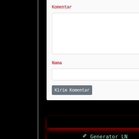
Komentar
Nama
Kirim Komentar
Generator LN