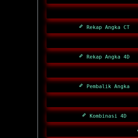
Rekap Angka CT
Rekap Angka 4D
Pembalik Angka
Kombinasi 4D