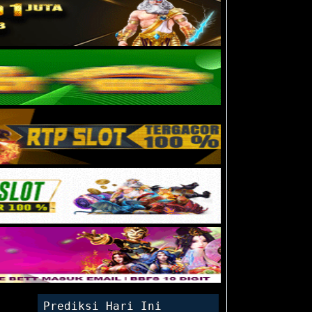
Prediksi Hari Ini