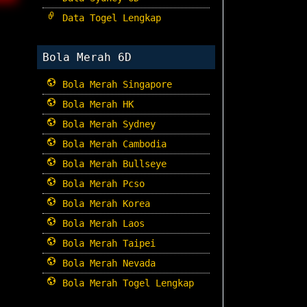
Data Togel Lengkap
Bola Merah 6D
Bola Merah Singapore
Bola Merah HK
Bola Merah Sydney
Bola Merah Cambodia
Bola Merah Bullseye
Bola Merah Pcso
Bola Merah Korea
Bola Merah Laos
Bola Merah Taipei
Bola Merah Nevada
Bola Merah Togel Lengkap