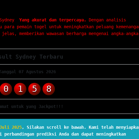
 29 Juli 2025
 Sydney
Yang akurat dan terpercaya.
Dengan analisis
u para pemain togel untuk meningkatkan peluang kemenanga
 jelas, memberikan wawasan berharga mengenai angka-angka
sult Sydney Terbaru
Tanggal 07 Agustus 2026
0
1
5
8
amat untuk yang Jackpot!!!
Juli 2025
,
Silakan scroll ke bawah. Kami telah menyiapka
i perbandingan prediksi Anda dan dapat meningkatkan