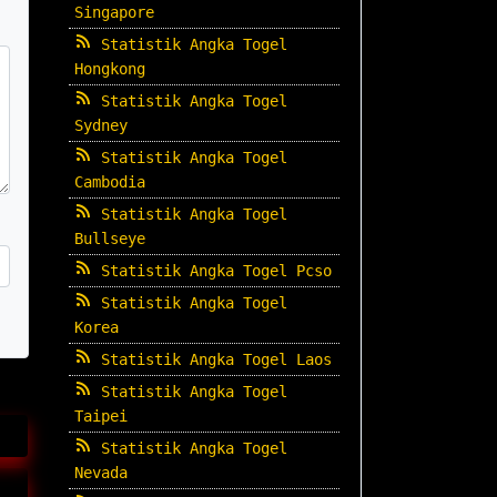
Singapore
Statistik Angka Togel
Hongkong
Statistik Angka Togel
Sydney
Statistik Angka Togel
Cambodia
Statistik Angka Togel
Bullseye
Statistik Angka Togel Pcso
Statistik Angka Togel
Korea
Statistik Angka Togel Laos
Statistik Angka Togel
Taipei
Statistik Angka Togel
Nevada