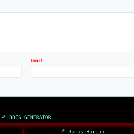
Email
BBFS GENERATOR
Rumus Harian