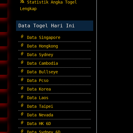
Statistik Angka Togel
Lengkap
Data Togel Hari Ini
Data Singapore
Data Hongkong
Data Sydney
Data Cambodia
Data Bullseye
Data Pcso
Data Korea
Data Laos
Data Taipei
Data Nevada
Data HK 6D
Data Sydney 6D