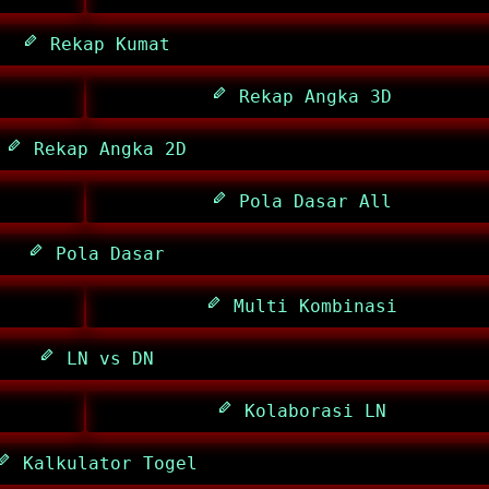
Rekap Kumat
Rekap Angka 3D
Rekap Angka 2D
Pola Dasar All
Pola Dasar
Multi Kombinasi
LN vs DN
Kolaborasi LN
Kalkulator Togel