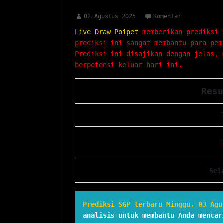
Prediksi SGP Minggu 03
02 Agustus 2025
Komentar
Live Draw Poipet
memberikan prediks
prediksi ini sangat membantu para pem
Prediksi ini disajikan dengan jelas, 
berpotensi keluar hari ini.
Resu
Sel
Prediksi SGP terbaru Minggu, 03 Agu
analisis untuk membantu Anda mencar