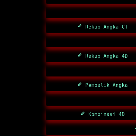
Rekap Angka CT
Rekap Angka 4D
Pembalik Angka
Kombinasi 4D