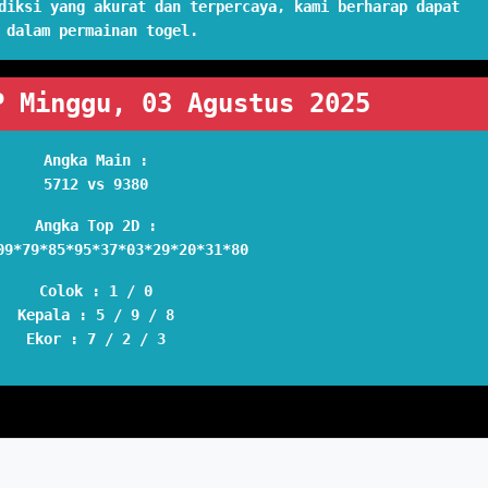
diksi yang akurat dan terpercaya, kami berharap dapat
 dalam permainan togel.
P Minggu, 03 Agustus 2025
Angka Main :
5712 vs 9380
Angka Top 2D :
09*79*85*95*37*03*29*20*31*80
Colok :
1 / 0
Kepala :
5 / 9 / 8
Ekor :
7 / 2 / 3