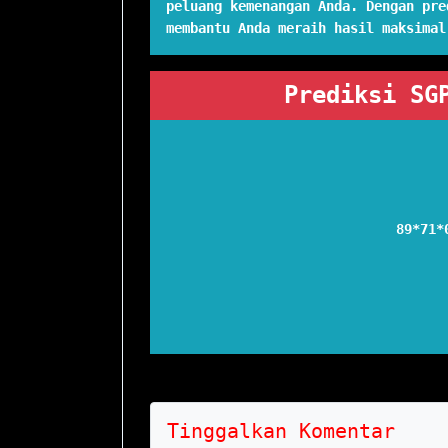
peluang kemenangan Anda. Dengan pre
membantu Anda meraih hasil maksimal
Prediksi SG
89*71*
Tinggalkan Komentar