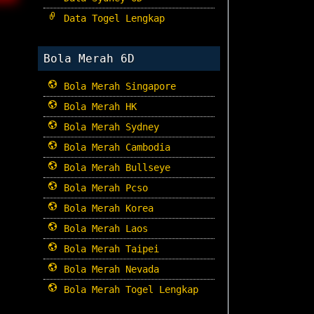
Data Togel Lengkap
Bola Merah 6D
Bola Merah Singapore
Bola Merah HK
Bola Merah Sydney
Bola Merah Cambodia
Bola Merah Bullseye
Bola Merah Pcso
Bola Merah Korea
Bola Merah Laos
Bola Merah Taipei
Bola Merah Nevada
Bola Merah Togel Lengkap