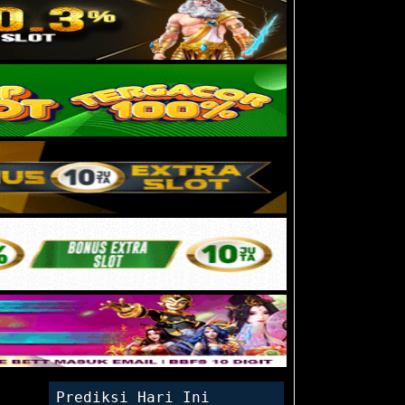
Prediksi Hari Ini