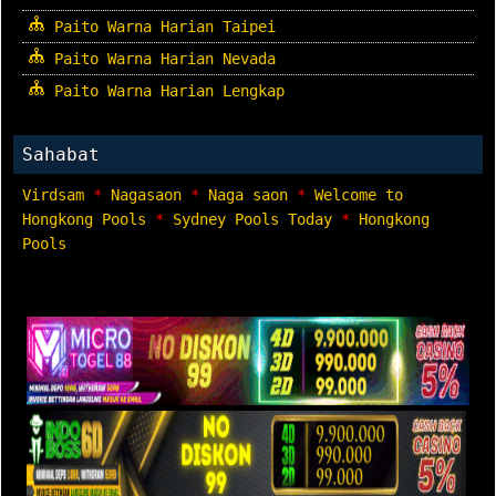
Paito Warna Harian Taipei
Paito Warna Harian Nevada
Paito Warna Harian Lengkap
Sahabat
Virdsam
*
Nagasaon
*
Naga saon
*
Welcome to
Hongkong Pools
*
Sydney Pools Today
*
Hongkong
Pools