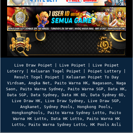
Live Draw Poipet | Live Poipet | Live Poipet
Loterry | Keluaran Togel Poipet | Poipet Lottery |
Result Togel Poipet | Keluaran Poipet To Day
Virdsam
,
Angka Net
,
Paito Warna HK
,
Nagasaon
,
Naga
Saon
,
Paito Warna Sydney
,
Paito Warna SGP
,
Data HK
,
Data SGP
,
Data Sydney
,
Data HK 6D
,
Data Sydney 6D
,
Live Draw HK
,
Live Draw Sydney
,
Live Draw SGP
,
Angkanet
,
Sydney Pools
,
Hongkong Pools
,
HongkongPools
,
Paito Warna Sydney Lotto
,
Paito
Warna HK Lotto
,
Data HK Lotto
,
Paito Warna HK
Lotto
,
Paito Warna Sydney Lotto
,
HK Pools Asli