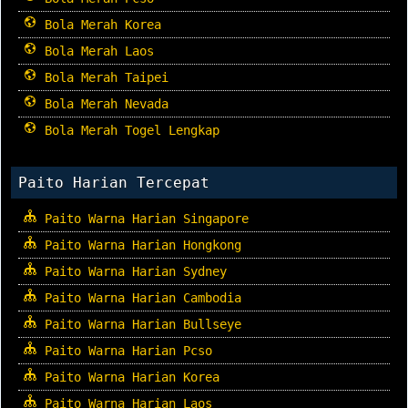
Bola Merah Korea
Bola Merah Laos
Bola Merah Taipei
Bola Merah Nevada
Bola Merah Togel Lengkap
Paito Harian Tercepat
Paito Warna Harian Singapore
Paito Warna Harian Hongkong
Paito Warna Harian Sydney
Paito Warna Harian Cambodia
Paito Warna Harian Bullseye
Paito Warna Harian Pcso
Paito Warna Harian Korea
Paito Warna Harian Laos