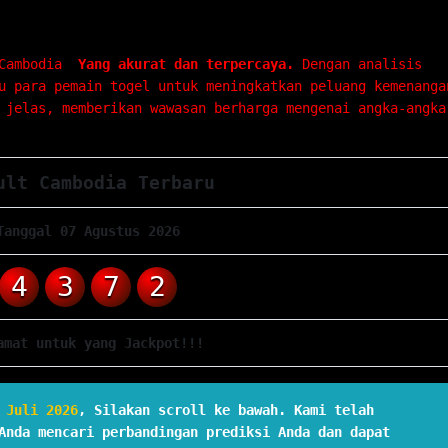
t 03 Juli 2026
 Cambodia
Yang akurat dan terpercaya.
Dengan analisis
u para pemain togel untuk meningkatkan peluang kemenanga
 jelas, memberikan wawasan berharga mengenai angka-angka
ult Cambodia Terbaru
Tanggal 07 Agustus 2026
4
3
7
2
amat untuk yang Jackpot!!!
 Juli 2026
,
Silakan scroll ke bawah. Kami telah
Anda mencari perbandingan prediksi Anda dan dapat