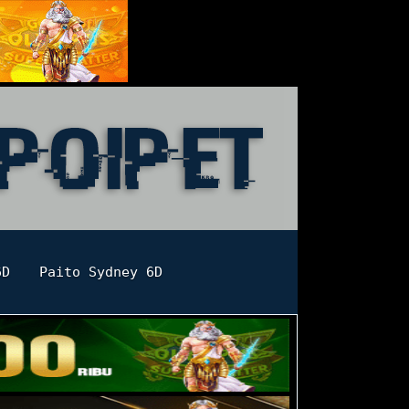
6D
Paito Sydney 6D