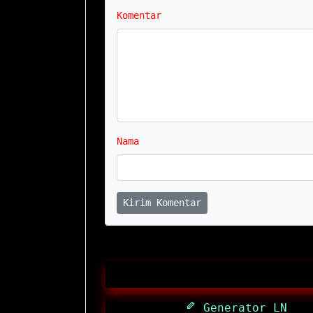
Komentar
Nama
Kirim Komentar
Generator LN