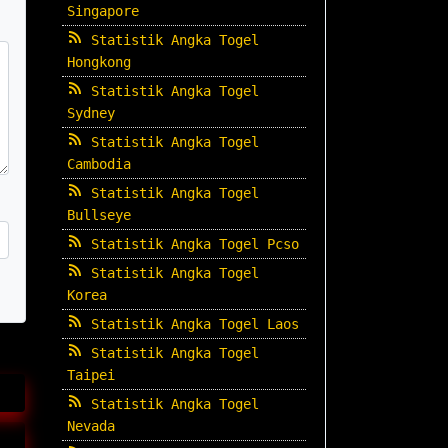
Singapore
Statistik Angka Togel
Hongkong
Statistik Angka Togel
Sydney
Statistik Angka Togel
Cambodia
Statistik Angka Togel
Bullseye
Statistik Angka Togel Pcso
Statistik Angka Togel
Korea
Statistik Angka Togel Laos
Statistik Angka Togel
Taipei
Statistik Angka Togel
Nevada