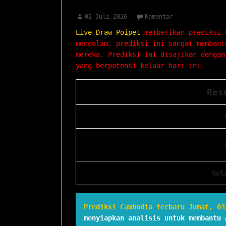
Prediksi Cambodia Juma
02 Juli 2026
Komentar
Live Draw Poipet
memberikan prediksi
mendalam, prediksi ini sangat membant
mereka. Prediksi ini disajikan dengan
yang berpotensi keluar hari ini.
Res
Sel
Prediksi Cambodia terbaru Jumat, 03
menyiapkan analisis untuk membantu 