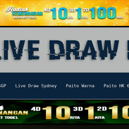
SGP
Live Draw Sydney
Paito Warna
Paito HK 