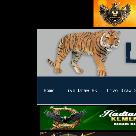
Home
Live Draw HK
Live Draw 