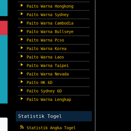
Paito Warna Hongkong
Paito Warna Sydney
Paito Warna Cambodia
Paito Warna Bullseye
Paito Warna Pcso
Paito Warna Korea
Paito Warna Laos
Paito Warna Taipei
Paito Warna Nevada
Paito HK 6D
Paito Sydney 6D
Paito Warna Lengkap
Statistik Togel
Statistik Angka Togel