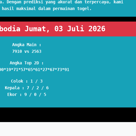
a. Dengan prediksi yang akurat dan terpercaya, kami
 hasil maksimal dalam permainan togel.
bodia Jumat, 03 Juli 2026
Angka Main :
7910 vs 2563
Angka Top 2D :
90*19*71*57*65*61*27*67*73*91
Colok :
1 / 3
Kepala :
7 / 2 / 6
Ekor :
9 / 0 / 5