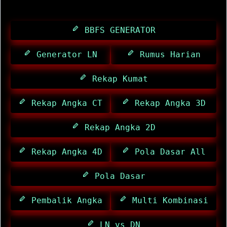
BBFS GENERATOR
Generator LN
Rumus Harian
Rekap Kumat
Rekap Angka CT
Rekap Angka 3D
Rekap Angka 2D
Rekap Angka 4D
Pola Dasar All
Pola Dasar
Pembalik Angka
Multi Kombinasi
LN vs DN