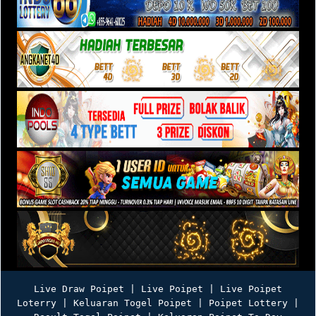
Live Draw Poipet | Live Poipet | Live Poipet
Loterry | Keluaran Togel Poipet | Poipet Lottery |