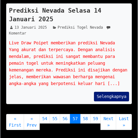
Prediksi Nevada Selasa 14
Januari 2025
13 Januari 2025
Prediksi Togel Nevada
Komentar
Live Draw Poipet memberikan prediksi Nevada
Yang akurat dan terpercaya. Dengan analisis
mendalam, prediksi ini sangat membantu para
pemain togel untuk meningkatkan peluang
kemenangan mereka. Prediksi ini disajikan dengan
jelas, memberikan wawasan berharga mengenai
angka-angka yang berpotensi keluar hari [...]
Selengkapnya
«
«
54
55
56
57
58
59
Next
Last
First
Prev
»
»