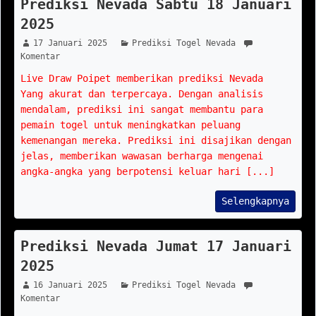
Prediksi Nevada Sabtu 18 Januari
2025
17 Januari 2025
Prediksi Togel Nevada
Komentar
Live Draw Poipet memberikan prediksi Nevada
Yang akurat dan terpercaya. Dengan analisis
mendalam, prediksi ini sangat membantu para
pemain togel untuk meningkatkan peluang
kemenangan mereka. Prediksi ini disajikan dengan
jelas, memberikan wawasan berharga mengenai
angka-angka yang berpotensi keluar hari [...]
Selengkapnya
Prediksi Nevada Jumat 17 Januari
2025
16 Januari 2025
Prediksi Togel Nevada
Komentar