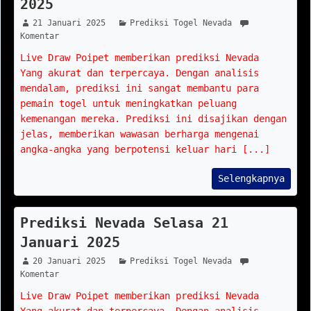
2025
21 Januari 2025
Prediksi Togel Nevada
Komentar
Live Draw Poipet memberikan prediksi Nevada
Yang akurat dan terpercaya. Dengan analisis
mendalam, prediksi ini sangat membantu para
pemain togel untuk meningkatkan peluang
kemenangan mereka. Prediksi ini disajikan dengan
jelas, memberikan wawasan berharga mengenai
angka-angka yang berpotensi keluar hari [...]
Selengkapnya
Prediksi Nevada Selasa 21
Januari 2025
20 Januari 2025
Prediksi Togel Nevada
Komentar
Live Draw Poipet memberikan prediksi Nevada
Yang akurat dan terpercaya. Dengan analisis