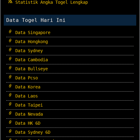
Statistik Angka Togel Lengkap
Data Togel Hari Ini
Data Singapore
Data Hongkong
Data Sydney
Data Cambodia
Data Bullseye
Data Pcso
Data Korea
Data Laos
Data Taipei
Data Nevada
Data HK 6D
Data Sydney 6D